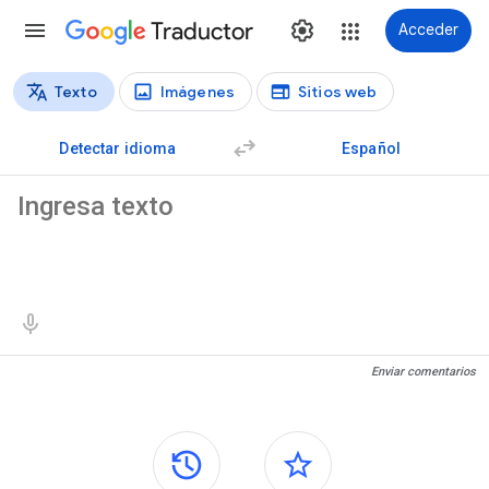
Traductor
Acceder
Texto
Imágenes
Sitios web
Tipos de traducción
Traducción de texto
Detectar idioma
Español
Texto de origen
Resultados de traducción
Enviar comentarios
Paneles laterales